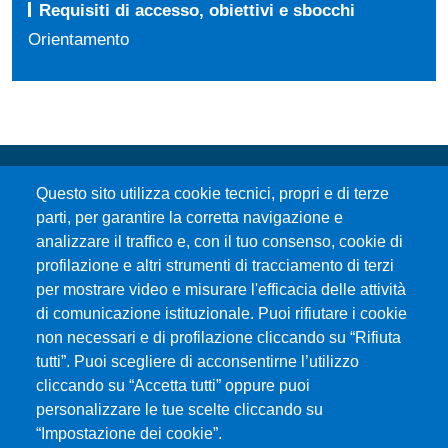
Requisiti di accesso, obiettivi e sbocchi
Orientamento
Questo sito utilizza cookie tecnici, propri e di terze
parti, per garantire la corretta navigazione e
analizzare il traffico e, con il tuo consenso, cookie di
profilazione e altri strumenti di tracciamento di terzi
per mostrare video e misurare l'efficacia delle attività
Università degli Studi di Messina
di comunicazione istituzionale. Puoi rifiutare i cookie
Piazza Pugliatti, 1 - 98122 Messina
non necessari e di profilazione cliccando su “Rifiuta
Cod. Fiscale 80004070837
tutti”. Puoi scegliere di acconsentirne l’utilizzo
P.IVA 00724160833
cliccando su “Accetta tutti” oppure puoi
Centralino: 090 676 1
personalizzare le tue scelte cliccando su
MENÙ SOCIAL
“Impostazione dei cookie”.