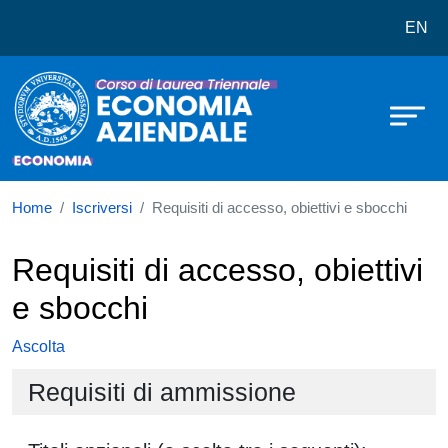
Corso di laurea in Economia Azien
Salta al contenuto principale
EN
Home
Iscriversi
Requisiti di accesso, obiettivi e sbocchi
Requisiti di accesso, obiettivi
e sbocchi
Ascolta
Requisiti di ammissione