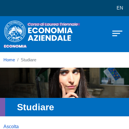
Corso di laurea in Economia Azien
Salta al contenuto principale
EN
Home
Studiare
Immagine
Studiare
Ascolta